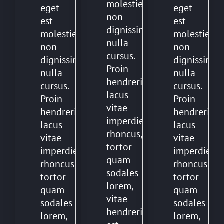
molestie,
eget
eget
non
est
est
dignissim
molestie,
molestie,
nulla
non
non
cursus.
dignissim
dignissim
Proin
nulla
nulla
hendrerit,
cursus.
cursus.
lacus
Proin
Proin
vitae
hendrerit,
hendrerit,
imperdiet
lacus
lacus
rhoncus,
vitae
vitae
tortor
imperdiet
imperdiet
quam
rhoncus,
rhoncus,
sodales
tortor
tortor
lorem,
quam
quam
vitae
sodales
sodales
hendrerit
lorem,
lorem,