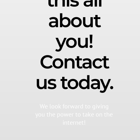
about
you!
Contact
us today.
We look forward to giving
you the power to take on the
internet!