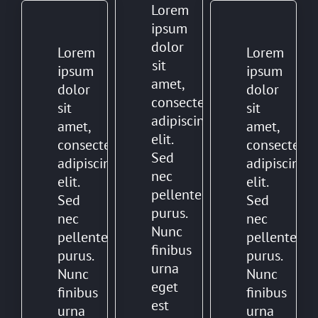
Lorem
ipsum
dolor
Lorem
Lorem
sit
ipsum
ipsum
amet,
dolor
dolor
consectetur
sit
sit
adipiscing
amet,
amet,
elit.
consectetur
consectetur
Sed
adipiscing
adipiscing
nec
elit.
elit.
pellentesque
Sed
Sed
purus.
nec
nec
Nunc
pellentesque
pellentesq
finibus
purus.
purus.
urna
Nunc
Nunc
eget
finibus
finibus
est
urna
urna