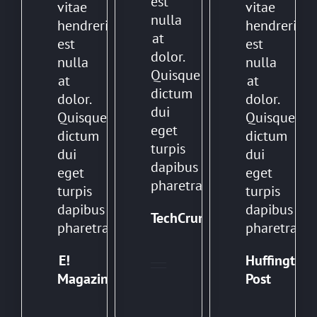
est
vitae
vitae
nulla
hendrerit
hendrerit
at
est
est
dolor.
nulla
nulla
Quisque
at
at
dictum
dolor.
dolor.
dui
Quisque
Quisque
eget
dictum
dictum
turpis
dui
dui
dapibus
eget
eget
pharetra.
turpis
turpis
dapibus
dapibus
TechCrunch
pharetra.
pharetra.
E!
Huffington
Magazine
Post